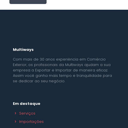
Multiways
Com mais de 30 anos experiência em Comércio
Exterior, os profissionais da Multiways ajudam a sua
empresa a Exportar e Importar de maneira eficaz.
Assim você ganha mais tempo e tranquilidade para
se dedicar ao seu negócio.
Em destaque
Serviços
Importações