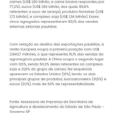
carnes (US$ 1,90 bilhão, a carne bovina respondeu por
77,2%), sucos (US$ 1,85 bilhão, dos quais 95,8%
referentes a suco de laranja), produtos florestais (US$
1,72 bilhão), e complexo soja (US$ 1,34 bilhão). Esses
cinco agregados representaram 80,1% das vendas
externas setoriais paulistas.
Com relação ao destino das exportações paulistas, a
União Europeia ocupa a primeira posição com US$
2.843,7 milhões, o que representa 15,1% das vendas do
agronegócio paulista. A China ocupa o segundo lugar
com 11,6%, sendo 50,3% deles referentes ao complexo
soja e 21,6% do grupo de carnes. Na sequência
aparecem os Estados Unidos (10%), tendo os dois
principais grupos de produtos, sucroalcooleiro (31,5%) e
sucos (21,1%), mais de 50% de representatividade.
Fonte: Assessoria de Imprensa da Secretaria de
Agricultura e Abastecimento do Estado de São Paulo –
Governo SP