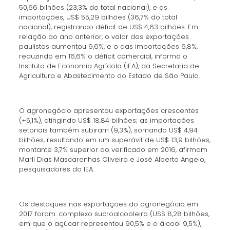
50,66 bilhões (23,3% do total nacional), e as
importações, US$ 55,29 bilhões (36,7% do total
nacional), registrando déficit de US$ 4,63 bilhões. Em
relação ao ano anterior, o valor das exportações
paulistas aumentou 9,6%, e o das importações 6,8%,
reduzindo em 16,6% o déficit comercial, informa o
Instituto de Economia Agrícola (IEA), da Secretaria de
Agricultura e Abastecimento do Estado de São Paulo.
O agronegócio apresentou exportações crescentes
(+5,1%), atingindo US$ 18,84 bilhões; as importações
setoriais também subiram (9,3%), somando US$ 4,94
bilhões, resultando em um superávit de US$ 13,9 bilhões,
montante 3,7% superior ao verificado em 2016, afirmam
Marli Dias Mascarenhas Oliveira e José Alberto Angelo,
pesquisadores do IEA.
Os destaques nas exportações do agronegócio em
2017 foram: complexo sucroalcooleiro (US$ 8,28 bilhões,
em que o açúcar representou 90,5% e o álcool 9,5%),