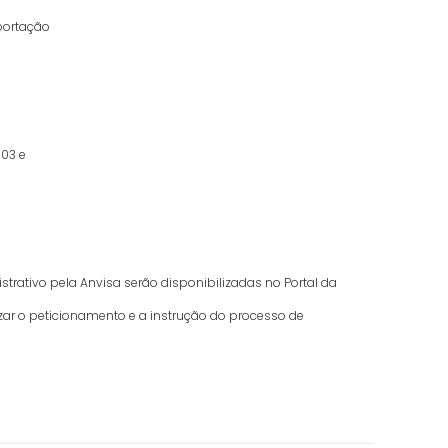
mportação
003 e
ativo pela Anvisa serão disponibilizadas no Portal da
zar o peticionamento e a instrução do processo de