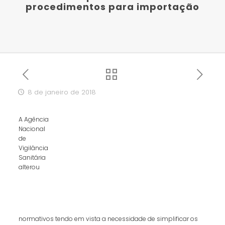
procedimentos para importação
8 de janeiro de 2018
A Agência
Nacional
de
Vigilância
Sanitária
alterou
normativos tendo em vista a necessidade de simplificar os