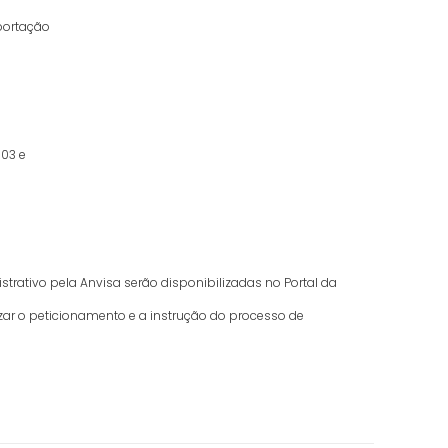
mportação
003 e
ativo pela Anvisa serão disponibilizadas no Portal da
zar o peticionamento e a instrução do processo de