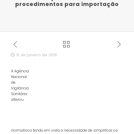
procedimentos para importação
8 de janeiro de 2018
A Agência
Nacional
de
Vigilância
Sanitária
alterou
normativos tendo em vista a necessidade de simplificar os