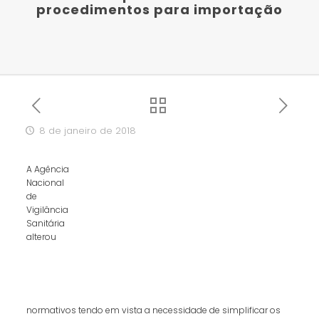
procedimentos para importação
8 de janeiro de 2018
A Agência
Nacional
de
Vigilância
Sanitária
alterou
normativos tendo em vista a necessidade de simplificar os