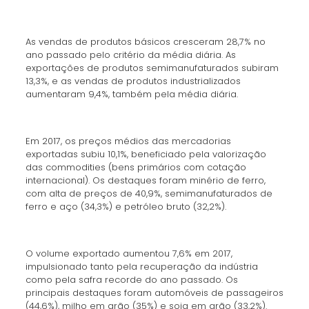
As vendas de produtos básicos cresceram 28,7% no
ano passado pelo critério da média diária. As
exportações de produtos semimanufaturados subiram
13,3%, e as vendas de produtos industrializados
aumentaram 9,4%, também pela média diária.
Em 2017, os preços médios das mercadorias
exportadas subiu 10,1%, beneficiado pela valorização
das commodities (bens primários com cotação
internacional). Os destaques foram minério de ferro,
com alta de preços de 40,9%, semimanufaturados de
ferro e aço (34,3%) e petróleo bruto (32,2%).
O volume exportado aumentou 7,6% em 2017,
impulsionado tanto pela recuperação da indústria
como pela safra recorde do ano passado. Os
principais destaques foram automóveis de passageiros
(44,6%), milho em grão (35%) e soja em grão (33,2%).