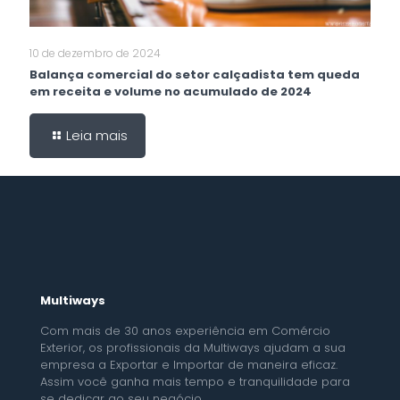
10 de dezembro de 2024
Balança comercial do setor calçadista tem queda
em receita e volume no acumulado de 2024
Leia mais
Multiways
Com mais de 30 anos experiência em Comércio
Exterior, os profissionais da Multiways ajudam a sua
empresa a Exportar e Importar de maneira eficaz.
Assim você ganha mais tempo e tranquilidade para
se dedicar ao seu negócio.