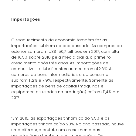
Importações
O reaquecimento da economia também fez as
importações subirem no ano passado. As compras do
exterior somaram US$ 150,7 bilhões em 2017, com alta
de 10,5% sobre 2016 pela média diária, o primeiro
crescimento após três anos. As importações de
combustíveis e lubrificantes aumentaram 42,8%. As
compras de bens intermediários e de consumo
subiram 11,2% e 7,9%, respectivamente. Somente as
importações de bens de capital (máquinas e
equipamentos usados na produção) caíram 11,4% em
2017.
“Em 2016, as exportações tinham caído 3,5% e as
importações tinham caído 20%. No ano passado, houve
uma diferença brutal, com crescimento das
exportações e também das importações. Os