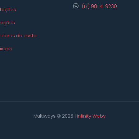
(17) 98114-9230
tações
tações
adores de custo
iners
Multiways © 2026 |
Infinity Weby