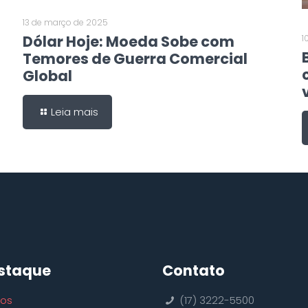
13 de março de 2025
Dólar Hoje: Moeda Sobe com
1
Temores de Guerra Comercial
Global
Leia mais
staque
Contato
ços
(17) 3222-5500