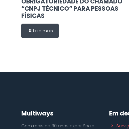
OBRIGATORIEDADE DO CHAMADO
“CNPJ TÉCNICO” PARA PESSOAS
FÍSICAS
Leia mais
Multiways
Em de
Com mais de 30 anos experiência
Servi