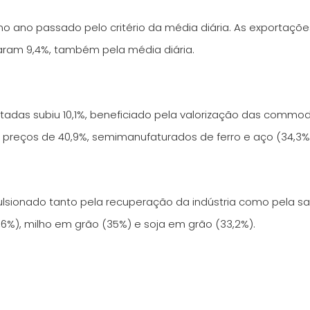
o ano passado pelo critério da média diária. As exportaçõ
aram 9,4%, também pela média diária.
adas subiu 10,1%, beneficiado pela valorização das commodi
 preços de 40,9%, semimanufaturados de ferro e aço (34,3%)
sionado tanto pela recuperação da indústria como pela saf
%), milho em grão (35%) e soja em grão (33,2%).