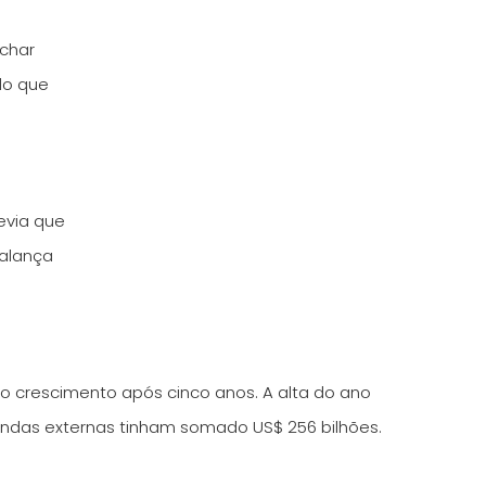
echar
do que
revia que
balança
iro crescimento após cinco anos. A alta do ano
vendas externas tinham somado US$ 256 bilhões.