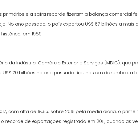
 primários e a safra recorde fizeram a balança comercial f
oje. No ano passado, o país exportou US$ 67 bilhões a mais 
histórica, em 1989.
rio da Indústria, Comércio Exterior e Serviços (MDIC), que p
es e US$ 70 bilhões no ano passado. Apenas em dezembro, a 
017, com alta de 18,5% sobre 2016 pela média diária, o prime
ar o recorde de exportações registrado em 2011, quando as 