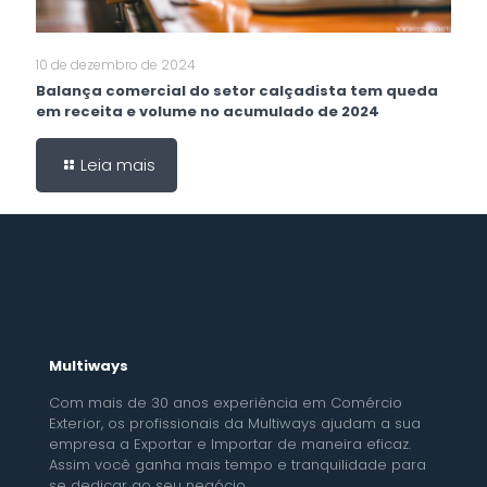
10 de dezembro de 2024
Balança comercial do setor calçadista tem queda
em receita e volume no acumulado de 2024
Leia mais
Multiways
Com mais de 30 anos experiência em Comércio
Exterior, os profissionais da Multiways ajudam a sua
empresa a Exportar e Importar de maneira eficaz.
Assim você ganha mais tempo e tranquilidade para
se dedicar ao seu negócio.