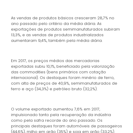
As vendas de produtos básicos cresceram 28,7% no
ano passado pelo critério da média diária. As
exportações de produtos semimanufaturados subiram
13,3%, e as vendas de produtos industrializados
aumentaram 9,4%, também pela média diária.
Em 2017, os preços médios das mercadorias
exportadas subiu 10,1%, beneficiado pela valorização
das commodities (bens primários com cotação
internacional). Os destaques foram minério de ferro,
com alta de preços de 40,9%, semimanufaturados de
ferro e aço (34,3%) e petróleo bruto (32,2%).
O volume exportado aumentou 7,6% em 2017,
impulsionado tanto pela recuperação da indústria
como pela safra recorde do ano passado. Os
principais destaques foram automóveis de passageiros
(44,6%), milho em grão (35%) e soja em grão (33,2%).