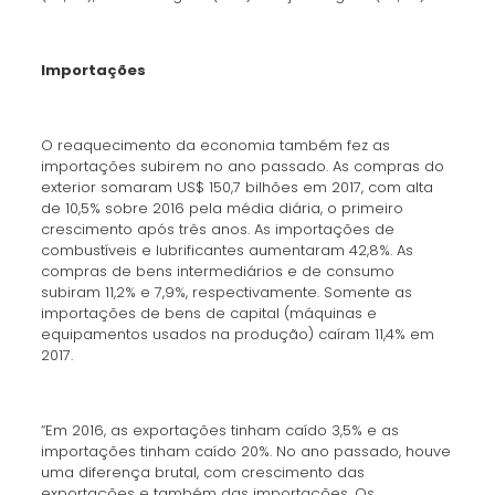
Importações
O reaquecimento da economia também fez as
importações subirem no ano passado. As compras do
exterior somaram US$ 150,7 bilhões em 2017, com alta
de 10,5% sobre 2016 pela média diária, o primeiro
crescimento após três anos. As importações de
combustíveis e lubrificantes aumentaram 42,8%. As
compras de bens intermediários e de consumo
subiram 11,2% e 7,9%, respectivamente. Somente as
importações de bens de capital (máquinas e
equipamentos usados na produção) caíram 11,4% em
2017.
“Em 2016, as exportações tinham caído 3,5% e as
importações tinham caído 20%. No ano passado, houve
uma diferença brutal, com crescimento das
exportações e também das importações. Os