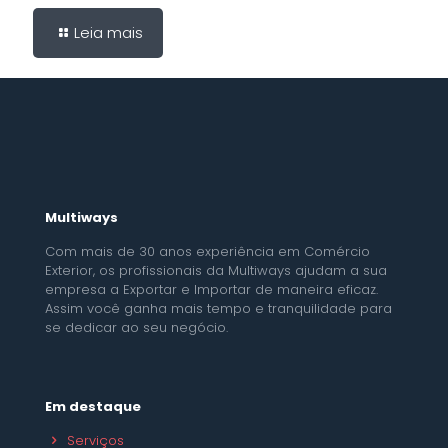
Leia mais
Multiways
Com mais de 30 anos experiência em Comércio
Exterior, os profissionais da Multiways ajudam a sua
empresa a Exportar e Importar de maneira eficaz.
Assim você ganha mais tempo e tranquilidade para
se dedicar ao seu negócio.
Em destaque
Serviços