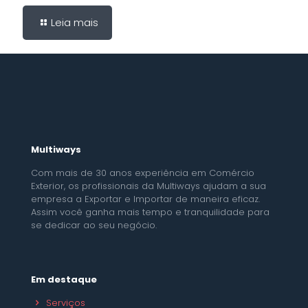
Leia mais
Multiways
Com mais de 30 anos experiência em Comércio
Exterior, os profissionais da Multiways ajudam a sua
empresa a Exportar e Importar de maneira eficaz.
Assim você ganha mais tempo e tranquilidade para
se dedicar ao seu negócio.
Em destaque
Serviços