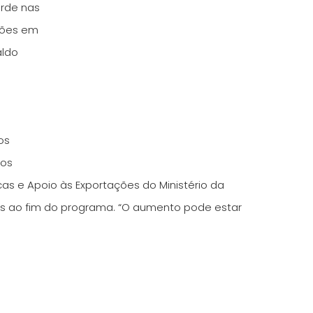
orde nas
lhões em
aldo
os
tos
cas e Apoio às Exportações do Ministério da
ções ao fim do programa. “O aumento pode estar