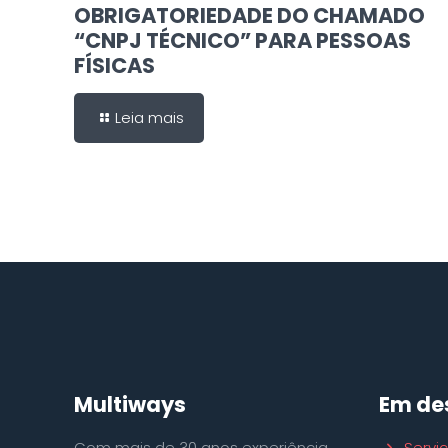
OBRIGATORIEDADE DO CHAMADO
“CNPJ TÉCNICO” PARA PESSOAS
FÍSICAS
Leia mais
Multiways
Em de
Com mais de 30 anos experiência
Servi