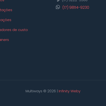
(17) 98114-9230
tações
tações
adores de custo
iners
Multiways © 2026 |
Infinity Weby