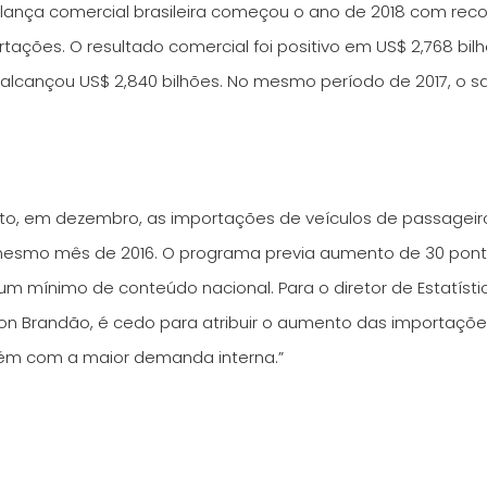
alança comercial brasileira começou o ano de 2018 com rec
ações. O resultado comercial foi positivo em US$ 2,768 bi
alcançou US$ 2,840 bilhões. No mesmo período de 2017, o s
to, em dezembro, as importações de veículos de passageir
mesmo mês de 2016. O programa previa aumento de 30 pon
m mínimo de conteúdo nacional. Para o diretor de Estatísti
Herlon Brandão, é cedo para atribuir o aumento das importa
bém com a maior demanda interna.”