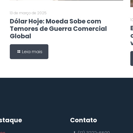
13 de março de 2025
Dólar Hoje: Moeda Sobe com
1
Temores de Guerra Comercial
Global
Leia mais
staque
Contato
ços
(17) 3222-5500