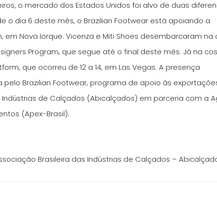
leiros, o mercado dos Estados Unidos foi alvo de duas difere
 o dia 6 deste mês, o Brazilian Footwear está apoiando a
 em Nova Iorque. Vicenza e Miti Shoes desembarcaram na 
igners Program, que segue até o final deste mês. Já na co
tform, que ocorreu de 12 a 14, em Las Vegas. A presença
a pelo Brazilian Footwear, programa de apoio às exportaçõe
s Indústrias de Calçados (Abicalçados) em parceria com a 
ntos (Apex-Brasil).
sociação Brasileira das Indústrias de Calçados – Abicalçad