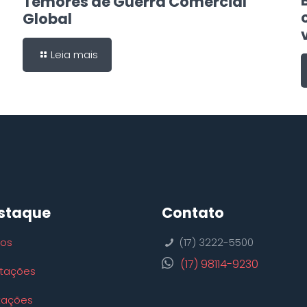
Temores de Guerra Comercial
Global
Leia mais
staque
Contato
ços
(17) 3222-5500
(17) 98114-9230
tações
tações