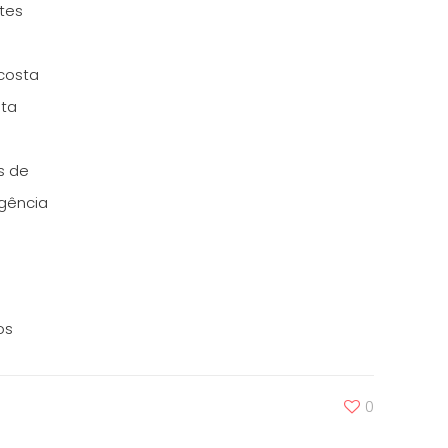
ntes
costa
sta
s de
Agência
os
0