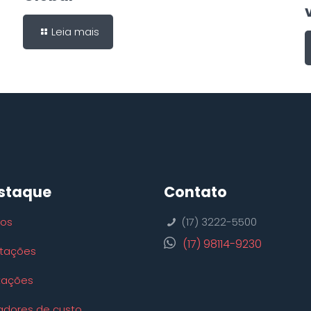
Leia mais
staque
Contato
ços
(17) 3222-5500
(17) 98114-9230
tações
tações
adores de custo