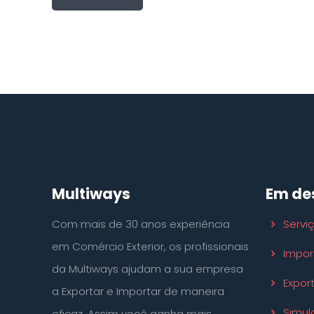
Multiways
Em de
Com mais de 30 anos experiência
Servi
em Comércio Exterior, os profissionais
Impor
da Multiways ajudam a sua empresa
Expor
a Exportar e Importar de maneira
Simul
eficaz. Assim você ganha mais