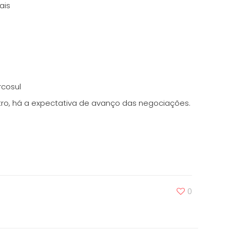
ais
e
rcosul
stro, há a expectativa de avanço das negociações.
0