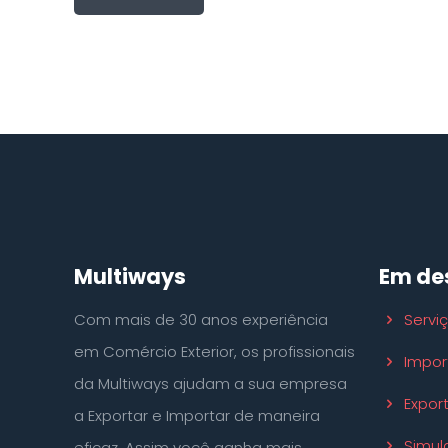
Multiways
Em de
Com mais de 30 anos experiência
Servi
em Comércio Exterior, os profissionais
Impor
da Multiways ajudam a sua empresa
Expor
a Exportar e Importar de maneira
Simul
eficaz. Assim você ganha mais