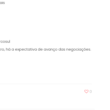
ais
e
rcosul
stro, há a expectativa de avanço das negociações.
0