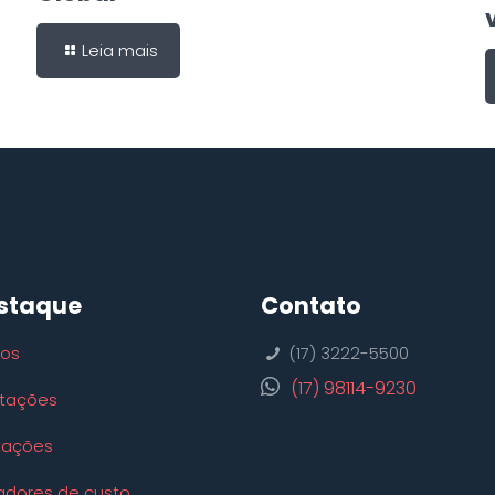
Leia mais
staque
Contato
ços
(17) 3222-5500
(17) 98114-9230
tações
tações
adores de custo