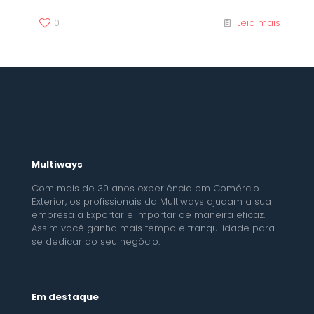
0
Leia mais
Multiways
Com mais de 30 anos experiência em Comércio
Exterior, os profissionais da Multiways ajudam a sua
empresa a Exportar e Importar de maneira eficaz.
Assim você ganha mais tempo e tranquilidade para
se dedicar ao seu negócio.
Em destaque