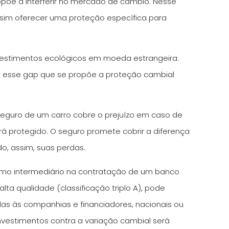
põe a interferir no mercado de câmbio. Nesse
s sim oferecer uma proteção específica para
 investimentos ecológicos em moeda estrangeira.
ir esse gap que se propõe a proteção cambial
seguro de um carro cobre o prejuízo em caso de
rá protegido. O seguro promete cobrir a diferença
o, assim, suas perdas.
como intermediário na contratação de um banco
lta qualidade (classificação triplo A), pode
as às companhias e financiadores, nacionais ou
 investimentos contra a variação cambial será