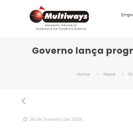
Empr
Governo lança prog
Home
News
E
28 de fevereiro de 2024