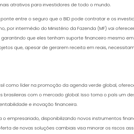
mais atrativos para investidores de todo o mundo.
a ponte entre o seguro que o BID pode contratar e os investi
 por intermédio do Ministério da Fazenda (MF) vai oferecer 
, garantindo que eles tenham suporte financeiro mesmo em
ojetos que, apesar de gerarem receita em reais, necessit
rasil como líder na promoção da agenda verde global, ofere
brasileiras com o mercado global. Isso torna o país um des
ntabilidade e inovação financeira.
o empresariado, disponibilizando novos instrumentos financ
oferta de novas soluções cambiais visa minorar os riscos a