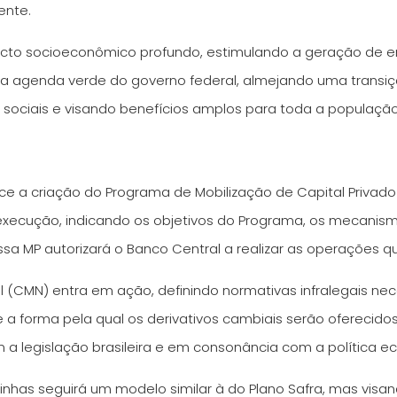
ente.
 impacto socioeconômico profundo, estimulando a geração d
o na agenda verde do governo federal, almejando uma tran
 sociais e visando benefícios amplos para toda a população
ce a criação do Programa de Mobilização de Capital Privado
ua execução, indicando os objetivos do Programa, os mecani
essa MP autorizará o Banco Central a realizar as operações 
l (CMN) entra em ação, definindo normativas infralegais ne
re a forma pela qual os derivativos cambiais serão ofereci
 legislação brasileira e em consonância com a política e
 linhas seguirá um modelo similar à do Plano Safra, mas visa