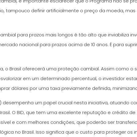
mbial, é importante esclarecer que o Programa não se pro
mbio, tampouco definir artificialmente o preço da moeda, ma
cambial para prazos mais longos é tão alto que inviabiliza
mercado nacional para prazos acima de 10 anos. É para supr
pa, o Brasil oferecerá uma proteção cambial. Assim como o 
esvalorizar em um determinado percentual, o investidor esta
rar dólares por uma taxa previamente definida, minimizand
) desempenha um papel crucial nesta iniciativa, atuando 
rasil. O BID, que tem uma excelente reputação e crédito de a
sível e com melhores condições, que poderão ser transferid
gica no Brasil. Isso significa que o custo para proteger os