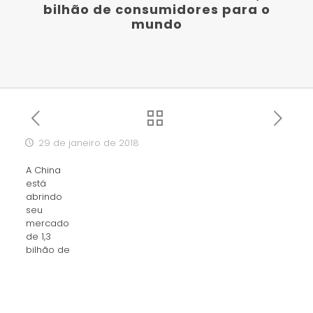
bilhão de consumidores para o
mundo
29 de janeiro de 2018
A China
está
abrindo
seu
mercado
de 1,3
bilhão de