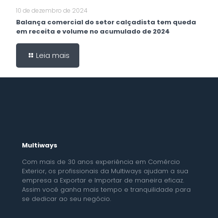
10 de dezembro de 2024
Balança comercial do setor calçadista tem queda
em receita e volume no acumulado de 2024
Leia mais
Multiways
Com mais de 30 anos experiência em Comércio
Exterior, os profissionais da Multiways ajudam a sua
empresa a Exportar e Importar de maneira eficaz.
Assim você ganha mais tempo e tranquilidade para
se dedicar ao seu negócio.