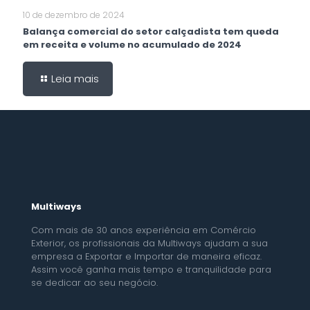
10 de dezembro de 2024
Balança comercial do setor calçadista tem queda
em receita e volume no acumulado de 2024
Leia mais
Multiways
Com mais de 30 anos experiência em Comércio
Exterior, os profissionais da Multiways ajudam a sua
empresa a Exportar e Importar de maneira eficaz.
Assim você ganha mais tempo e tranquilidade para
se dedicar ao seu negócio.