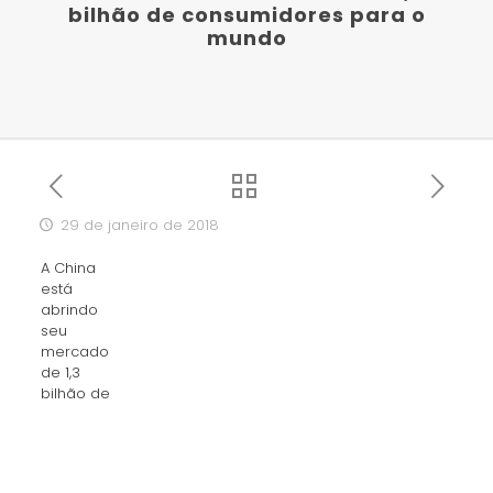
bilhão de consumidores para o
mundo
29 de janeiro de 2018
A China
está
abrindo
seu
mercado
de 1,3
bilhão de