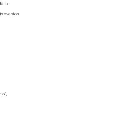
dário
ais eventos
io”,