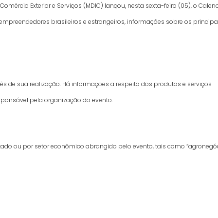
 Comércio Exterior e Serviços (MDIC) lançou, nesta sexta-feira (05), o Calen
a empreendedores brasileiros e estrangeiros, informações sobre os princip
ês de sua realização. Há informações a respeito dos produtos e serviços
sponsável pela organização do evento.
 estado ou por setor econômico abrangido pelo evento, tais como “agronegóc