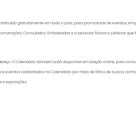
istribuído gratuitamente em todo o país, para promotoras de eventos, emp
e convenções, Consulados, Embaixadas e a pessoas físicas e jurídicas que
ndereço. O Calendário também está disponível em edição online, para cons
os eventos cadastrados no Calendário por meio de filtros de busca, como “da
s e exposições.