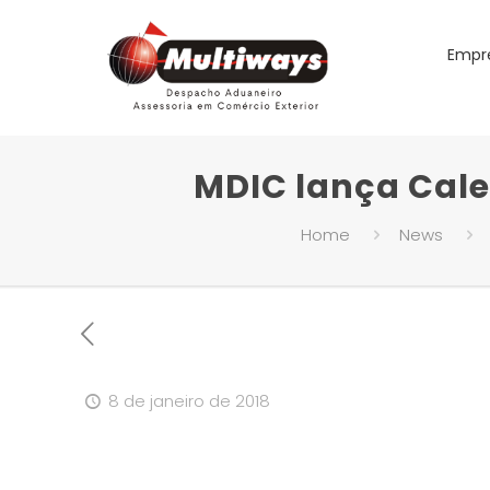
Empr
MDIC lança Calen
Home
News
8 de janeiro de 2018