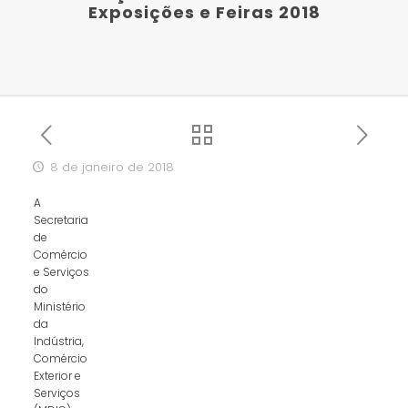
Exposições e Feiras 2018
8 de janeiro de 2018
A
Secretaria
de
Comércio
e Serviços
do
Ministério
da
Indústria,
Comércio
Exterior e
Serviços