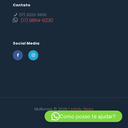
Contato
(17) 3222-5500
(17) 98114-9230
Social Media
Multiways © 2026 |
Infinity Weby
Como posso te ajudar?