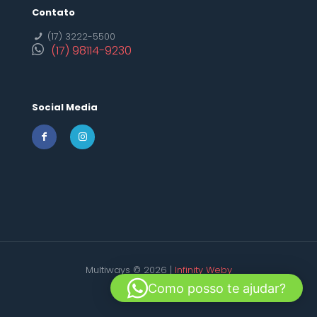
Contato
(17) 3222-5500
(17) 98114-9230
Social Media
Multiways © 2026 |
Infinity Weby
Como posso te ajudar?