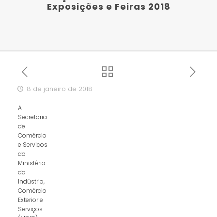
Exposições e Feiras 2018
8 de janeiro de 2018
A
Secretaria
de
Comércio
e Serviços
do
Ministério
da
Indústria,
Comércio
Exterior e
Serviços