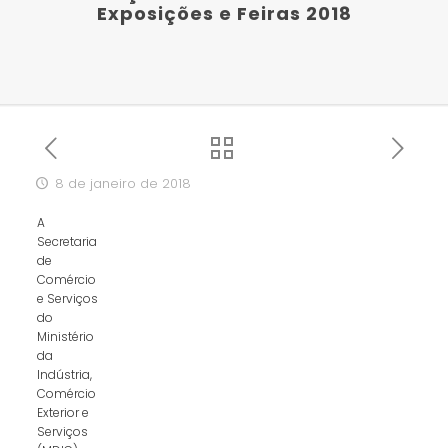
Exposições e Feiras 2018
8 de janeiro de 2018
A
Secretaria
de
Comércio
e Serviços
do
Ministério
da
Indústria,
Comércio
Exterior e
Serviços