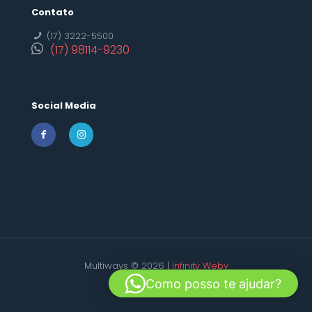
Contato
(17) 3222-5500
(17) 98114-9230
Social Media
Multiways © 2026 |
Infinity Weby
Como posso te ajudar?