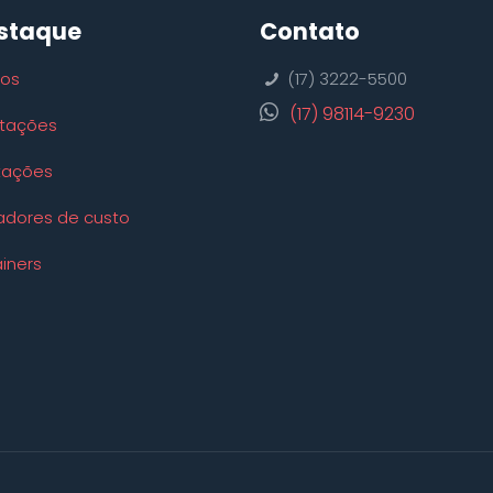
staque
Contato
ços
(17) 3222-5500
(17) 98114-9230
tações
tações
adores de custo
iners