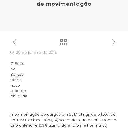
de movimentação
29 de janeiro de 2018
O Porto
de
Santos
bateu
novo
recorde
anual de
movimentação de cargas em 2017, atingindo o total de
129.865.022 toneladas, 14,1% a maior que o verificado no
ano anterior e 8,3% acima da então melhor marca