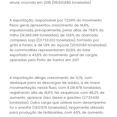
anual, ocorrida em 2015 (119.931.880 toneladas)
A exportação, responsável por 72,04% do movimento
físico geral, apresentou crescimento de 14,9%,
impulsionada, principalmente, pelas altas de 79,8% do
milho (14.280.349 toneladas), de 13,6% do chamado
complexo soja ((21.733.202 toneladas), formado por
grão e farelo, e de 1,9% do açúcar (20.631.811 toneladas).
As commodities representaram 60,6% do total
exportado e 43,6% do movimento geral de cargas
operadas pelo Porto de Santos em 2017.
A importação atingiu crescimento de 12,1%, com
destaque para as descargas de adubo, a de maior
movimentação nesse fluxo, com 4.138.878 toneladas,
registrando alta de 16,6%. Na sequência, com 48,2% de
aumento, aparece óleo diesel e gasóleo (2.733.430
toneladas). Outra carga que obteve bom desempenho
foi o enxofre (1.812.575 toneladas), largamente utilizado
para produção de fertilizantes, com 4,6% de aumento.