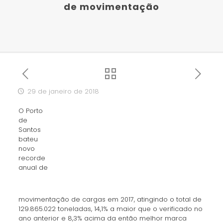
de movimentação
29 de janeiro de 2018
O Porto
de
Santos
bateu
novo
recorde
anual de
movimentação de cargas em 2017, atingindo o total de
129.865.022 toneladas, 14,1% a maior que o verificado no
ano anterior e 8,3% acima da então melhor marca