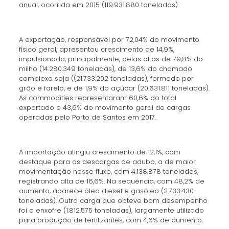
anual, ocorrida em 2015 (119.931.880 toneladas)
A exportação, responsável por 72,04% do movimento
físico geral, apresentou crescimento de 14,9%,
impulsionada, principalmente, pelas altas de 79,8% do
milho (14.280.349 toneladas), de 13,6% do chamado
complexo soja ((21.733.202 toneladas), formado por
grão e farelo, e de 1,9% do açúcar (20.631.811 toneladas).
As commodities representaram 60,6% do total
exportado e 43,6% do movimento geral de cargas
operadas pelo Porto de Santos em 2017.
A importação atingiu crescimento de 12,1%, com
destaque para as descargas de adubo, a de maior
movimentação nesse fluxo, com 4.138.878 toneladas,
registrando alta de 16,6%. Na sequência, com 48,2% de
aumento, aparece óleo diesel e gasóleo (2.733.430
toneladas). Outra carga que obteve bom desempenho
foi o enxofre (1.812.575 toneladas), largamente utilizado
para produção de fertilizantes, com 4,6% de aumento.