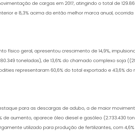
ovimentação de cargas em 2017, atingindo o total de 129.86
anterior e 8,3% acima da então melhor marca anual, ocorrida
o físico geral, apresentou crescimento de 14,9%, impulsion
.280.349 toneladas), de 13,6% do chamado complexo soja ((21
modities representaram 60,6% do total exportado e 43,6% d
destaque para as descargas de adubo, a de maior movimenta
2% de aumento, aparece óleo diesel e gasóleo (2.733.430 t
argamente utilizado para produção de fertilizantes, com 4,6