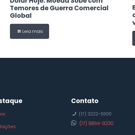
Dólar Hoje: Moeda Sobe com
Temores de Guerra Comercial
Global
Leia mais
staque
Contato
ços
(17) 3222-5500
(17) 98114-9230
tações