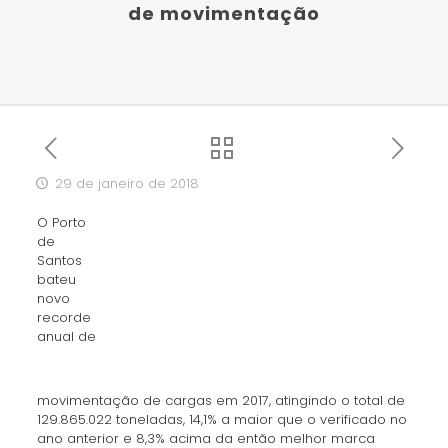
de movimentação
29 de janeiro de 2018
O Porto
de
Santos
bateu
novo
recorde
anual de
movimentação de cargas em 2017, atingindo o total de
129.865.022 toneladas, 14,1% a maior que o verificado no
ano anterior e 8,3% acima da então melhor marca