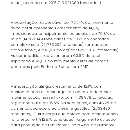
anual, ocorrida em 2015 (119.931.880 toneladas)
A exportação, responsável por 72,04% do movimento
físico geral, apresentou crescimento de 14,9%,
impulsionada, principalmente, pelas altas de 79,8% do
milho (14.280.349 toneladas), de 13,6% do chamado
complexo soja ((21.733.202 toneladas), formado por
grão e farelo, e de 1,9% do açúcar (20.631.811 toneladas).
As commodities representaram 60,6% do total
exportado e 43,6% do movimento geral de cargas
operadas pelo Porto de Santos em 2017.
A importação atingiu crescimento de 12,1%, com
destaque para as descargas de adubo, a de maior
movimentação nesse fluxo, com 4.138.878 toneladas,
registrando alta de 16,6%. Na sequência, com 48,2% de
aumento, aparece óleo diesel e gasóleo (2.733.430
toneladas). Outra carga que obteve bom desempenho
foi o enxofre (1.812.575 toneladas), largamente utilizado
para produção de fertilizantes, com 4,6% de aumento.