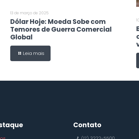
13 de março de 2025
Dólar Hoje: Moeda Sobe com
1
Temores de Guerra Comercial
Global
Leia mais
staque
Contato
ços
(17) 3222-5500