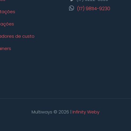
(17) 98114-9230
tações
tações
adores de custo
iners
Multiways © 2026 |
Infinity Weby