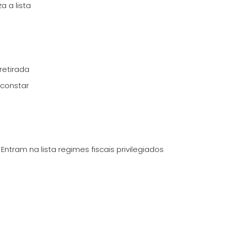
a a lista
retirada
 constar
tram na lista regimes fiscais privilegiados