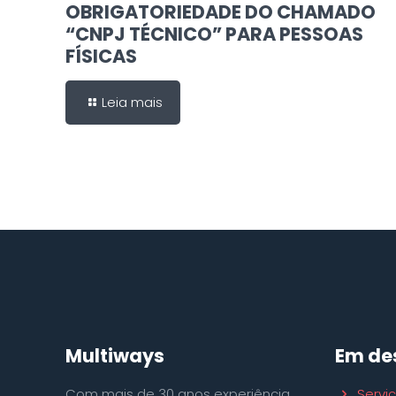
OBRIGATORIEDADE DO CHAMADO
“CNPJ TÉCNICO” PARA PESSOAS
FÍSICAS
Leia mais
Multiways
Em de
Com mais de 30 anos experiência
Servi