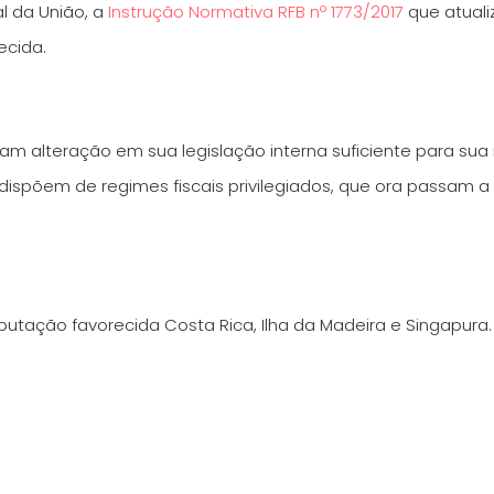
al da União, a
Instrução Normativa RFB nº 1773/2017
que atualiz
ecida.
ram alteração em sua legislação interna suficiente para sua 
s dispõem de regimes fiscais privilegiados, que ora passam a
tação favorecida Costa Rica, Ilha da Madeira e Singapura. En