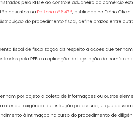
inistrados pela RFB e ao controle aduaneiro do comércio ex
stão descritos na
Portaria nº 6.478
, publicada no Diário Oficia
stribuição do procedimento fiscal, define prazos entre outr
to fiscal de fiscalização diz respeito a ações que tenham 
inistrados pela RFB e a aplicação da legislação do comércio
 tenham por objeto a coleta de informações ou outros eleme
ara atender exigência de instrução processual, e que possam 
ndimento à intimação no curso do procedimento de diligênc