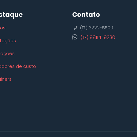
staque
Contato
ços
(17) 3222-5500
(17) 98114-9230
tações
tações
adores de custo
iners