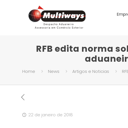
Empr
RFB edita norma sob
aduaneiro
Home
News
Artigos e Noticias
RF
22 de janeiro de 2018