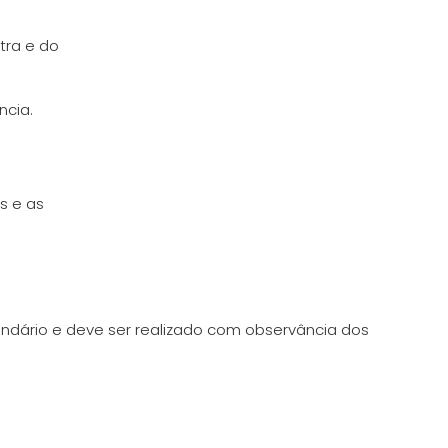
tra e do
ncia.
s e as
endário e deve ser realizado com observância dos