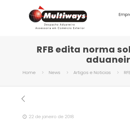
Empr
RFB edita norma sob
aduaneiro
Home
News
Artigos e Noticias
RF
22 de janeiro de 2018