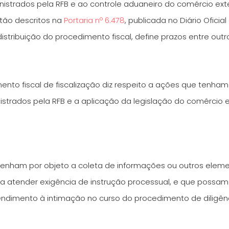
inistrados pela RFB e ao controle aduaneiro do comércio ex
stão descritos na
Portaria nº 6.478
, publicada no Diário Oficia
stribuição do procedimento fiscal, define prazos entre outr
to fiscal de fiscalização diz respeito a ações que tenham 
inistrados pela RFB e a aplicação da legislação do comércio
 tenham por objeto a coleta de informações ou outros eleme
ara atender exigência de instrução processual, e que possam 
ndimento à intimação no curso do procedimento de diligênc