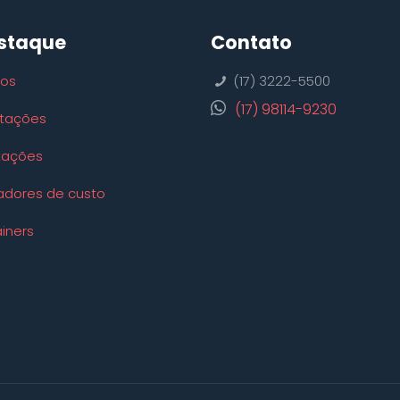
staque
Contato
ços
(17) 3222-5500
(17) 98114-9230
tações
tações
adores de custo
iners