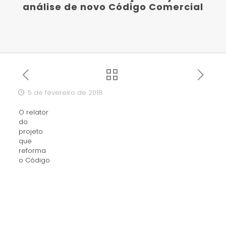
análise de novo Código Comercial
5 de fevereiro de 2018
O relator
do
projeto
que
reforma
o Código