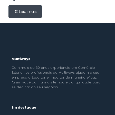
Leia mais
Multiways
Com mais de 30 anos experiência em Comércio
Exterior, os profissionais da Multiways ajudam a sua
empresa a Exportar e Importar de maneira eficaz.
Assim você ganha mais tempo e tranquilidade para
se dedicar ao seu negócio.
Em destaque