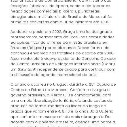
Econômicos e de Comércio Exterior do Ministério das
Relações Exteriores. Na época, cabia a ele liderar as
negociações comerciais bilaterais, plurilaterais,
birregionais e multilaterais do Brasil e do Mercosul. As
primeiras conversas com a UE se iniciaram em 1999.
Ao deixar o posto em 2002, Graça Lima foi designado
representante permanente do Brasil nas comunidades
europeias, ficando à frente da missão brasileira em
Bruxelas (Bélgica) por quatro anos. Dessa forma, ele
continuou envolvido nas tratativas do acordo até 2006.
Atualmente, ele é vice-presidente do Conselho Curador
do Centro Brasileiro de Relações Internacionais (Cebri),
um
think tank
independente criado para contribuir com
a discussão da agenda internacional do país.
O anúncio ocorreu no Uruguai, durante a 65ª Cúpula de
Chefes de Estado do Mercosul. Conforme divulgou o
governo brasileiro, o Mercosul se comprometeu com
uma ampla liberalização tarifária, afetando cestas de
produtos de forma imediata ou linear ao longo de
prazos que variam entre 4, 8, 10 e 15 anos. Já a UE teria
apresentado um escopo ainda mais abrangente. De
acordo com o governo brasileiro, apenas uma parcela